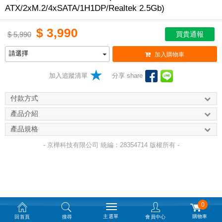
ATX/2xM.2/4xSATA/1H1DP/Realtek 2.5Gb)
$
3,990
$
5,990
買貴通報
加入購物車
加入追蹤清單
分享 share
付款方式
產品介紹
產品規格
- 京樺科技有限公司 統編：28354714 版權所有 -
0
主選單
購物車
回首頁
搜尋
會員中心