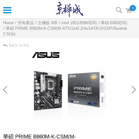
0
Home
所有產品
主機板 MB
intel 1851/B860(D5)
華碩-B860(D5)
華碩 PRIME B860M-K-CSM(M-ATX/2xM.2/4xSATA/1H1DP/Realtek
2.5Gb)
back to list
華碩 PRIME B860M-K-CSM(M-