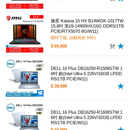
微星 Katana 15 HX B14WGK-1017TW
15.6吋 黑(i9-14900HX/16G DDR5/1TB
PCIE/RTX5070 8G/W11)
限時下殺, 結帳再折 9901
$ 69,900
DELL 16 Plus DB16250-R1508STW 1
6吋 銀(Intel Ultra 5 226V/16GB LPDD
R5/1TB PCIE/W11)
$ 39,990
DELL 16 Plus DB16250-R1608STW 1
6吋 銀(Intel Ultra 5 226V/32GB LPDD
R5/1TB PCIE/W11)
$ 43,990