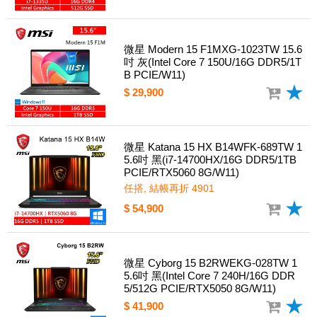
微星 Modern 15 F1MXG-1023TW 15.6
吋 灰(Intel Core 7 150U/16G DDR5/1T
B PCIE/W11)
$ 29,900
微星 Katana 15 HX B14WFK-689TW 1
5.6吋 黑(i7-14700HX/16G DDR5/1TB
PCIE/RTX5060 8G/W11)
任搭, 結帳再折 4901
$ 54,900
微星 Cyborg 15 B2RWEKG-028TW 1
5.6吋 黑(Intel Core 7 240H/16G DDR
5/512G PCIE/RTX5050 8G/W11)
$ 41,900