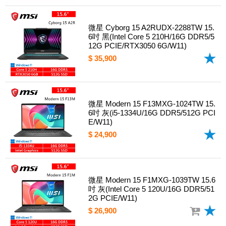
微星 Cyborg 15 A2RUDX-2288TW 15.
6吋 黑(Intel Core 5 210H/16G DDR5/5
12G PCIE/RTX3050 6G/W11)
$ 35,900
微星 Modern 15 F13MXG-1024TW 15.
6吋 灰(i5-1334U/16G DDR5/512G PCI
E/W11)
$ 24,900
微星 Modern 15 F1MXG-1039TW 15.6
吋 灰(Intel Core 5 120U/16G DDR5/51
2G PCIE/W11)
$ 26,900