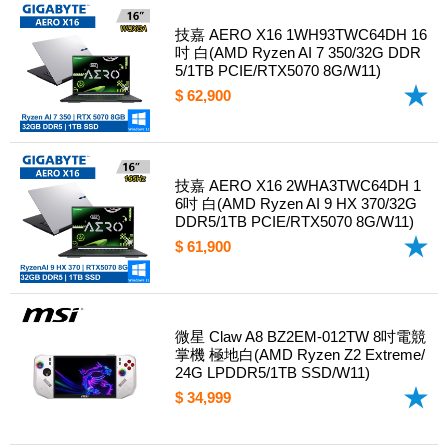
技嘉 AERO X16 1WH93TWC64DH 16
吋 白(AMD Ryzen AI 7 350/32G DDR
5/1TB PCIE/RTX5070 8G/W11)
$ 62,900
技嘉 AERO X16 2WHA3TWC64DH 1
6吋 白(AMD Ryzen AI 9 HX 370/32G
DDR5/1TB PCIE/RTX5070 8G/W11)
$ 61,900
微星 Claw A8 BZ2EM-012TW 8吋電競
掌機 極地白(AMD Ryzen Z2 Extreme/
24G LPDDR5/1TB SSD/W11)
$ 34,999