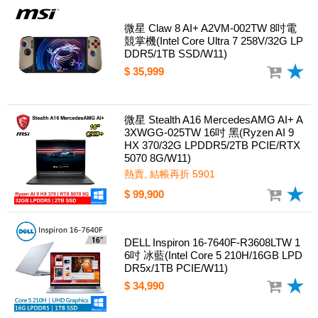
微星 Claw 8 AI+ A2VM-002TW 8吋電
競掌機(Intel Core Ultra 7 258V/32G LP
DDR5/1TB SSD/W11)
$ 35,999
微星 Stealth A16 MercedesAMG AI+ A
3XWGG-025TW 16吋 黑(Ryzen AI 9
HX 370/32G LPDDR5/2TB PCIE/RTX
5070 8G/W11)
熱賣, 結帳再折 5901
$ 99,900
DELL Inspiron 16-7640F-R3608LTW 1
6吋 冰藍(Intel Core 5 210H/16GB LPD
DR5x/1TB PCIE/W11)
$ 34,990