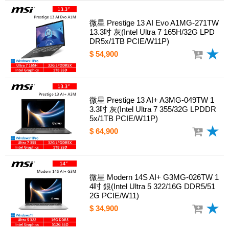
微星 Prestige 13 AI Evo A1MG-271TW
13.3吋 灰(Intel Ultra 7 165H/32G LPD
DR5x/1TB PCIE/W11P)
$ 54,900
微星 Prestige 13 AI+ A3MG-049TW 1
3.3吋 灰(Intel Ultra 7 355/32G LPDDR
5x/1TB PCIE/W11P)
$ 64,900
微星 Modern 14S AI+ G3MG-026TW 1
4吋 銀(Intel Ultra 5 322/16G DDR5/51
2G PCIE/W11)
$ 34,900