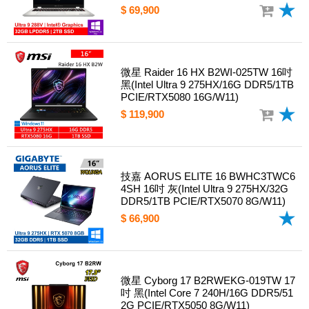
$ 69,900
微星 Raider 16 HX B2WI-025TW 16吋
黑(Intel Ultra 9 275HX/16G DDR5/1TB
PCIE/RTX5080 16G/W11)
$ 119,900
技嘉 AORUS ELITE 16 BWHC3TWC6
4SH 16吋 灰(Intel Ultra 9 275HX/32G
DDR5/1TB PCIE/RTX5070 8G/W11)
$ 66,900
微星 Cyborg 17 B2RWEKG-019TW 17
吋 黑(Intel Core 7 240H/16G DDR5/51
2G PCIE/RTX5050 8G/W11)