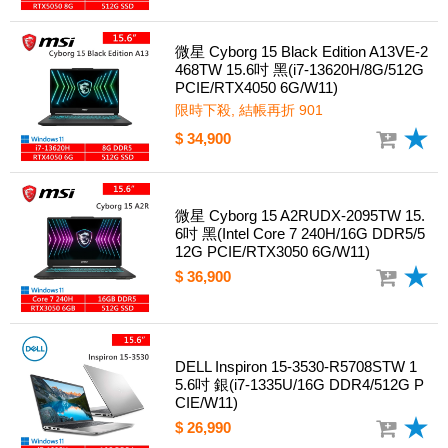
微星 Cyborg 15 Black Edition A13VE-2
468TW 15.6吋 黑(i7-13620H/8G/512G
PCIE/RTX4050 6G/W11)
限時下殺, 結帳再折 901
$ 34,900
微星 Cyborg 15 A2RUDX-2095TW 15.
6吋 黑(Intel Core 7 240H/16G DDR5/5
12G PCIE/RTX3050 6G/W11)
$ 36,900
DELL Inspiron 15-3530-R5708STW 1
5.6吋 銀(i7-1335U/16G DDR4/512G P
CIE/W11)
$ 26,990