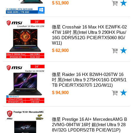
$ 51,900
微星 Crosshair 16 Max HX E2WFK-02
4TW 16吋 黑(Intel Ultra 9 290HX Plus/
16G DDR5/512G PCIE/RTX5060 8G/
W11)
$ 62,900
微星 Raider 16 HX B2WH-026TW 16
吋 黑(Intel Ultra 9 275HX/16G DDR5/1
TB PCIE/RTX5070Ti 12G/W11)
$ 94,900
微星 Prestige 16 AI+ MercedesAMG B
2VMG-084TW 16吋 銀(Intel Ultra 9 28
8V/32G LPDDR5/2TB PCIE/W11P)