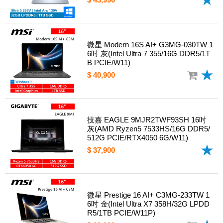
微星 Modern 16S AI+ G3MG-030TW 1
6吋 灰(Intel Ultra 7 355/16G DDR5/1T
B PCIE/W11)
$ 40,900
技嘉 EAGLE 9MJR2TWF93SH 16吋
灰(AMD Ryzen5 7533HS/16G DDR5/
512G PCIE/RTX4050 6G/W11)
$ 37,900
微星 Prestige 16 AI+ C3MG-233TW 1
6吋 金(Intel Ultra X7 358H/32G LPDD
R5/1TB PCIE/W11P)