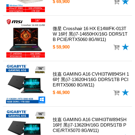
$ 69,900
微星 Crosshair 16 HX E14WFK-013T
W 16吋 黑(i7-14650HX/16G DDR5/1T
B PCIE/RTX5060 8G/W11)
$ 59,900
技嘉 GAMING A16 CVHI3TW894SH 1
6吋 黑(i7-13620H/16G DDR5/1TB PCI
E/RTX5060 8G/W11)
$ 46,900
技嘉 GAMING A16 CWHI3TW894SH
16吋 黑(i7-13620H/16G DDR5/1TB P
CIE/RTX5070 8G/W11)