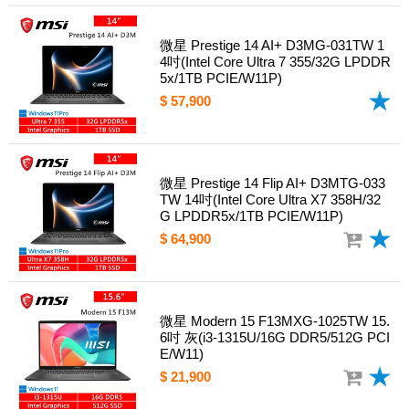
微星 Prestige 14 AI+ D3MG-031TW 1
4吋(Intel Core Ultra 7 355/32G LPDDR
5x/1TB PCIE/W11P)
$ 57,900
微星 Prestige 14 Flip AI+ D3MTG-033
TW 14吋(Intel Core Ultra X7 358H/32
G LPDDR5x/1TB PCIE/W11P)
$ 64,900
微星 Modern 15 F13MXG-1025TW 15.
6吋 灰(i3-1315U/16G DDR5/512G PCI
E/W11)
$ 21,900