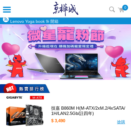
0
intel購機迎春，好運龍來！
Lenovo Yoga book 9i 開箱
技嘉 B860M H(M-ATX/2xM.2/4xSATA/
1H/LAN2.5Gb/註四年)
$ 3,490
搶購