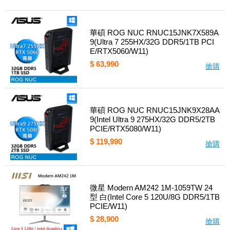
華碩 ROG NUC RNUC15JNK7X589A
9(Ultra 7 255HX/32G DDR5/1TB PCI
E/RTX5060/W11)
$ 63,990
搶購
華碩 ROG NUC RNUC15JNK9X28AA
9(Intel Ultra 9 275HX/32G DDR5/2TB
PCIE/RTX5080/W11)
$ 119,990
搶購
微星 Modern AM242 1M-1059TW 24
型 白(Intel Core 5 120U/8G DDR5/1TB
PCIE/W11)
$ 28,900
搶購