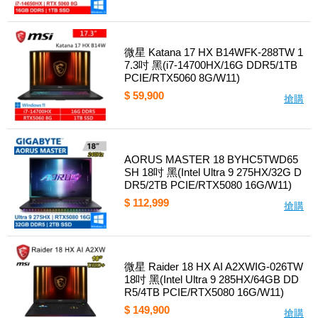
微星 Katana 17 HX B14WFK-288TW 1
7.3吋 黑(i7-14700HX/16G DDR5/1TB
PCIE/RTX5060 8G/W11)
$ 59,900
搶購
AORUS MASTER 18 BYHC5TWD65
SH 18吋 黑(Intel Ultra 9 275HX/32G D
DR5/2TB PCIE/RTX5080 16G/W11)
$ 112,999
搶購
微星 Raider 18 HX AI A2XWIG-026TW
18吋 黑(Intel Ultra 9 285HX/64GB DD
R5/4TB PCIE/RTX5080 16G/W11)
$ 149,900
搶購