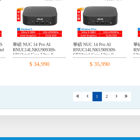
US
華碩 NUC 14 Pro AI
華碩 NUC 14 Pro AI
華碩
el
RNUC14LNKU909309-
RNUC14LNKU909309-
RN
SP1(Intel Core Ultra 9
SP2(Intel Core Ultra 9
Ult
288V/32G LPDDR5x/512G
288V/32G LPDDR5x/512G
DD
$ 34,990
$ 35,990
PCIE/W11)
PCIE/W11P)
1
2