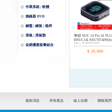
作業系統 | 軟體
燒錄器 DVD
鍵盤 | 鍵鼠 | 搖桿
滑鼠 | 滑鼠墊
華碩 NUC 14 Pro AI PL
RNUC14LNSU7074H9(Int
Ultra 7 256V/16G
促銷優惠套餐組合
DDR5/1TB PCIE/W11)
$ 39,900
最新消息
所有產品
線上估價
聯絡我們