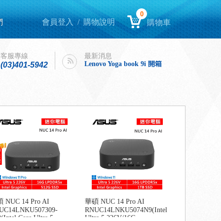
0
們
會員登入
/
購物說明
購物車
Lenovo Yoga book 9i 開箱
intel購機迎春，好運龍來！
客服專線
最新消息
Lenovo Yoga book 9i 開箱
(03)401-5942
intel購機迎春，好運龍來！
 NUC 14 Pro AI
華碩 NUC 14 Pro AI
UC14LNKU507309-
RNUC14LNKU5074N9(Intel
(Intel Core Ultra 5
Ultra 5 226V/16G