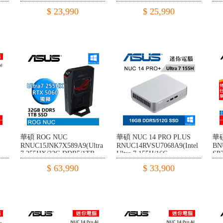
DDR5/512G PCIE/W11)
226V/16G LPDDR5x/512G
22
$ 23,990
$ 25,990
PCIE/W11)
PC
華碩 ROG NUC
華碩 NUC 14 PRO PLUS
華碩
RNUC15JNK7X589A9(Ultra
RNUC14RVSU7068A9(Intel
BN
7 255HX/32G DDR5/1TB
Ultra 7 155H/16G
SP2
G
PCIE/RTX5060/W11)
DDR5/512G PCIE/W11)
25
$ 63,990
$ 33,900
PC