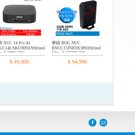
 NUC 14 Pro AI
華碩 ROG NUC
UC14LNKU909AN9(Intel
RNUC15JNK9X389A9(Intel
ra 9 288V/32G
Ultra 9 275HX/32G
R5/2TB PCIE/W11)
DDR5/1TB
$ 49,900
$ 94,990
PCIE/RTX5070Ti/W11)