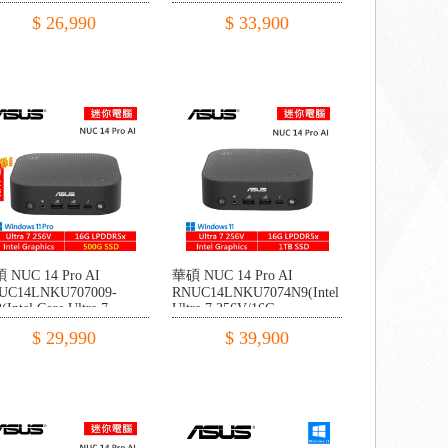
6V/16G LPDDR5x/512G
DDR5/1TB PCIE/W11)
$ 26,990
$ 33,900
IE/W11P)
 NUC 14 Pro AI
華碩 NUC 14 Pro AI
UC14LNKU707009-
RNUC14LNKU7074N9(Intel
(Intel Core Ultra 7
Ultra 7 256V/16G
6V/16G LPDDR5x/500G
DDR5/1TB PCIE/W11)
$ 29,990
$ 39,900
IE/W11P)