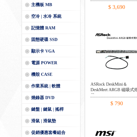
主機板 MB
$ 3,690
空冷 | 水冷 系統
記憶體 RAM
固態硬碟 SSD
顯示卡 VGA
電源 POWER
機殼 CASE
ASRock DeskMini＆
作業系統 | 軟體
DeskMeet ARGB 磁吸式
條
燒錄器 DVD
$ 790
鍵盤 | 鍵鼠 | 搖桿
滑鼠 | 滑鼠墊
促銷優惠套餐組合