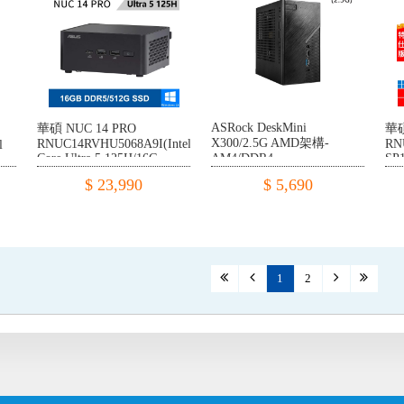
ASRock DeskMini
華碩 NUC 14 PRO
華碩
X300/2.5G AMD架構-
RNUC14RVHU5068A9I(Intel
RN
l
Core Ultra 5 125H/16G
AM4/DDR4
SP1
DDR5/512G PCIE/W11)
22
$ 23,990
$ 5,690
PC
1
2