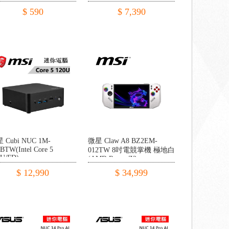
模組
$ 590
$ 7,390
 Cubi NUC 1M-
微星 Claw A8 BZ2EM-
BTW(Intel Core 5
012TW 8吋電競掌機 極地白
0U/FD)
(AMD Ryzen Z2
Extreme/24G LPDDR5/1TB
$ 12,990
$ 34,999
SSD/W11)