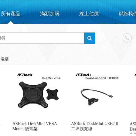
所有產品
滿額加購
線上估價
聯絡我
C電腦
ASRock DeskMini VESA
ASRock DeskMini USB2.0
n
AS
Mount 後背架
二埠擴充線
Des
WIF