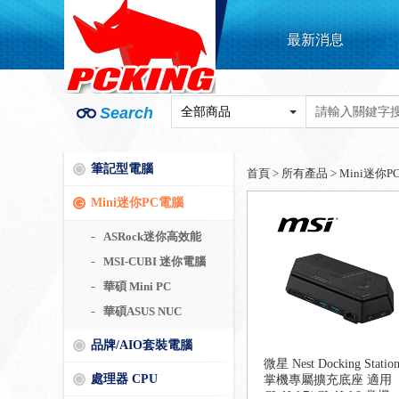
最新消息
Search
筆記型電腦
首頁
>
所有產品
>
Mini迷你P
Mini迷你PC電腦
ASRock迷你高效能
MSI-CUBI 迷你電腦
華碩 Mini PC
華碩ASUS NUC
品牌/AIO套裝電腦
微星 Nest Docking Statio
處理器 CPU
掌機專屬擴充底座 適用
CLAW 7/ CLAW 8 掌機