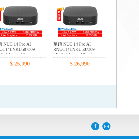
 NUC 14 Pro AI
華碩 NUC 14 Pro AI
UC14LNKU507309-
RNUC14LNKU507309-
(Intel Core Ultra 5
SP2(Intel Core Ultra 5
6V/16G LPDDR5x/512G
226V/16G LPDDR5x/512G
$ 25,990
$ 26,990
IE/W11)
PCIE/W11P)