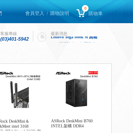
0
們
會員登入
/
購物說明
購物車
Lenovo Yoga book 9i 開箱
intel購機迎春，好運龍來！
客服專線
最新消息
Lenovo Yoga book 9i 開箱
(03)401-5942
intel購機迎春，好運龍來！
ASRock DeskMini B760
Rock DeskMini＆
INTEL架構 DDR4
kMeet intel 3168
I+BT4.2(intel 3168) 無