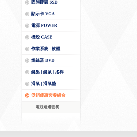
固態硬碟 SSD
顯示卡 VGA
電源 POWER
機殼 CASE
作業系統 | 軟體
燒錄器 DVD
鍵盤 | 鍵鼠 | 搖桿
滑鼠 | 滑鼠墊
促銷優惠套餐組合
電競週邊套餐