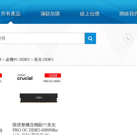
所有產品
滿額加購
線上估價
聯絡我
M
>
桌機PC-DDR5
>
美光-DDR5
限搭整機含獨顯!!!美光
PRO OC DDR5-6000Mhz
熱
16G 超頻(黑散熱片)