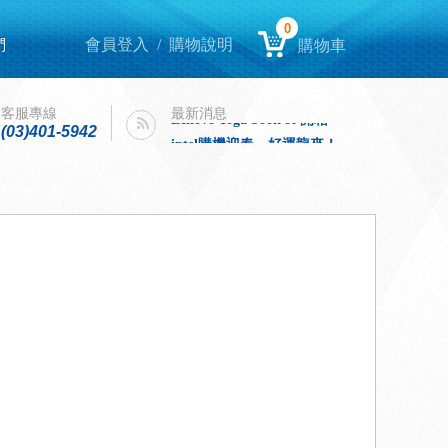
0
們
會員登入
/
購物說明
購物車
Lenovo Yoga book 9i 開箱
intel購機迎春，好運龍來！
客服專線
最新消息
Lenovo Yoga book 9i 開箱
(03)401-5942
intel購機迎春，好運龍來！